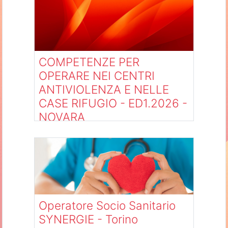
COMPETENZE PER
OPERARE NEI CENTRI
ANTIVIOLENZA E NELLE
CASE RIFUGIO - ED1.2026 -
NOVARA
Category:
RICONOSCIUTI
Operatore Socio Sanitario
SYNERGIE - Torino