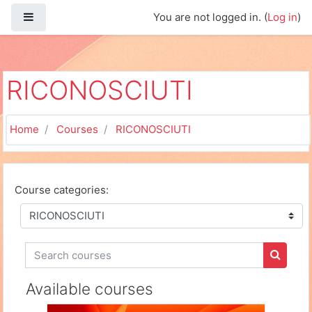
Skip to main content
Side panel
You are not logged in. (
Log in
)
RICONOSCIUTI
Home
Courses
RICONOSCIUTI
Course categories:
Search courses
Search
Available courses