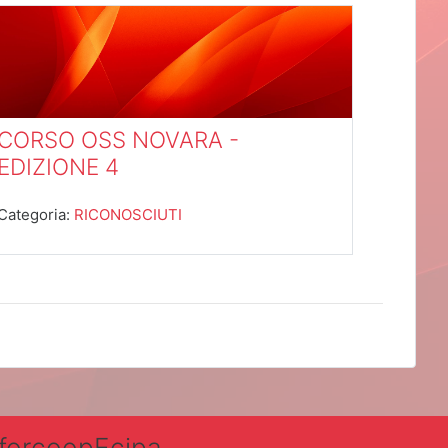
CORSO OSS NOVARA -
EDIZIONE 4
Categoria:
RICONOSCIUTI
nforcoopEcipa