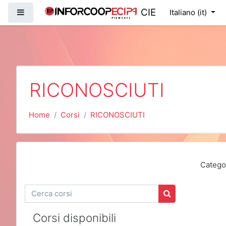
Vai al contenuto principale
CIE
Pannello laterale
Italiano ‎(it)‎
RICONOSCIUTI
Home
Corsi
RICONOSCIUTI
Categor
Cerca corsi
Cerca corsi
Corsi disponibili