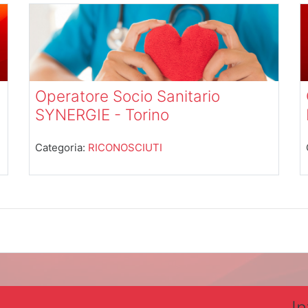
I
Operatore Socio Sanitario
SYNERGIE - Torino
Categoria:
RICONOSCIUTI
I