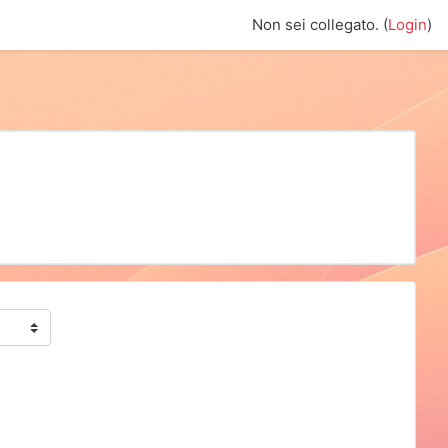
Non sei collegato. (
Login
)