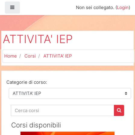
Vai al contenuto principale
Pannello laterale
Non sei collegato. (
Login
)
ATTIVITA' IEP
Home
Corsi
ATTIVITA' IEP
Categorie di corso:
Cerca corsi
Cerca c
Corsi disponibili