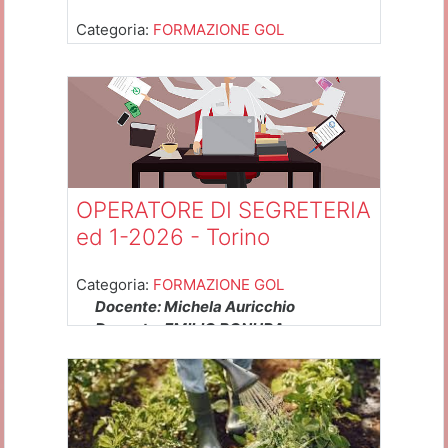
Categoria:
FORMAZIONE GOL
OPERATORE DI SEGRETERIA
ed 1-2026 - Torino
Categoria:
FORMAZIONE GOL
Docente: Michela Auricchio
Docente: EMILIO BONURA
Docente: sandra bourcet
Docente: Guerrino Fabbro
Docente: SARA SALASSA