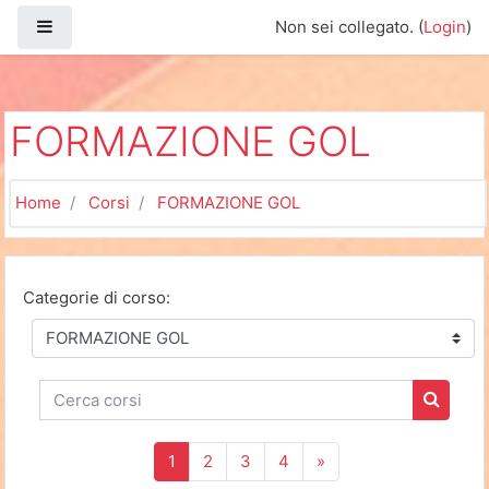
Vai al contenuto principale
Pannello laterale
Non sei collegato. (
Login
)
FORMAZIONE GOL
Home
Corsi
FORMAZIONE GOL
Categorie di corso:
Cerca corsi
Cerca c
(zttuale)
Successivo
1
2
3
4
»