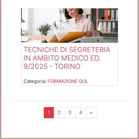
Docente: Paolo D'Andrea
TECNICHE DI SEGRETERIA
IN AMBITO MEDICO ED.
9/2025 - TORINO
Categoria:
FORMAZIONE GOL
(zttuale)
Successivo
1
2
3
4
»